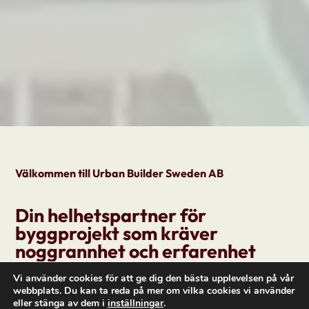
Välkommen till Urban Builder Sweden AB
Din helhetspartner för
byggprojekt som kräver
noggrannhet och erfarenhet
Vi använder cookies för att ge dig den bästa upplevelsen på vår
Att genomföra ett bygg- eller
webbplats. Du kan ta reda på mer om vilka cookies vi använder
eller stänga av dem i
inställningar
.
renoveringsprojekt kräver mer än bara hantverk