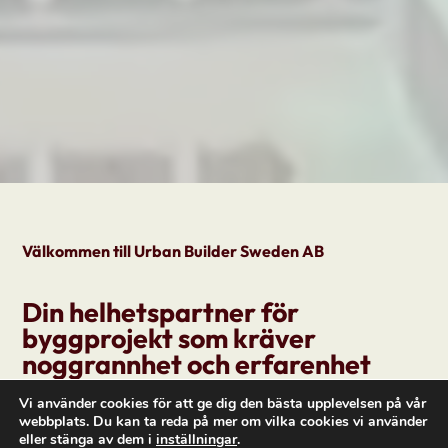
Välkommen till Urban Builder Sweden AB
Din helhetspartner för
byggprojekt som kräver
noggrannhet och erfarenhet
Vi använder cookies för att ge dig den bästa upplevelsen på vår
Att genomföra ett bygg- eller
webbplats. Du kan ta reda på mer om vilka cookies vi använder
eller stänga av dem i
inställningar
.
renoveringsprojekt kräver mer än bara hantverk